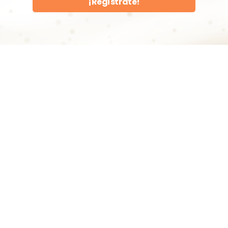
¡Regístrate!
Actividades de
Verano
Actividades de Verano es un proyecto
con una larga trayectoria que apuesta
por ofrecer fantásticos viajes de
aventura y cultura para las personas
jóvenes nazarenas, así como
campamentos para los más pequeños
con una gran variedad de actividades y