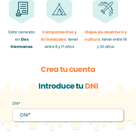
Estar censado
Campamentos y
Viajes de aventura y
en
Dos
Actividades:
tener
cultura:
tener entre 18
Hermanas
entre 8 y 17 años
y 30 años
Crea tu cuenta
Introduce tu
DNI
DNI*